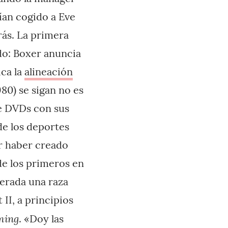
an cogido a Eve
rás. La primera
do: Boxer anuncia
ica la
alineación
80) se sigan no es
ne DVDs con sus
de los deportes
or haber creado
de los primeros en
derada una raza
II, a principios
ming
. «Doy las