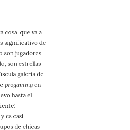
a cosa, que va a
 significativo de
no son jugadores
o, son estrellas
úscula galería de
progaming
de
en
evo hasta el
uiente:
y es casi
rupos de chicas