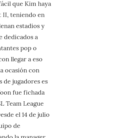
 fácil que Kim haya
 II, teniendo en
lenan estadios y
te dedicados a
ntantes pop o
con llegar a eso
na ocasión con
os de jugadores es
Yoon fue fichada
GSL Team League
sde el 14 de julio
uipo de
uando la manager