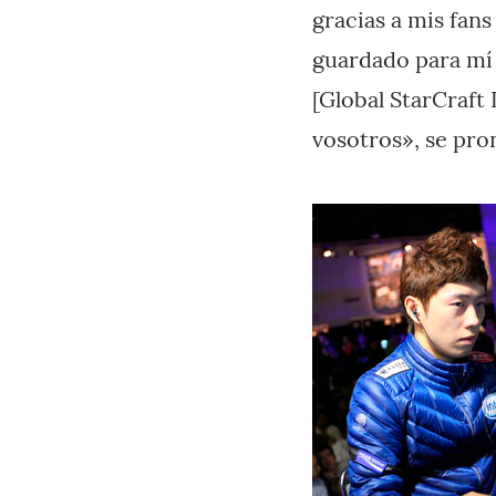
gracias a mis fan
guardado para mí t
[Global StarCraft 
vosotros», se pro