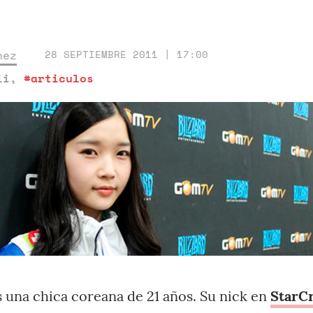
nez
28 SEPTIEMBRE 2011 | 17:00
ii
,
#articulos
 una chica coreana de 21 años. Su nick en
StarCr