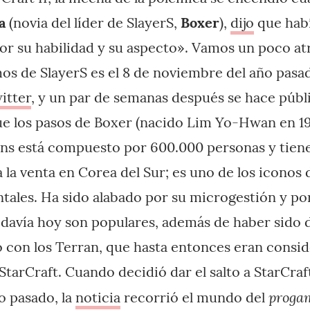
a
(novia del líder de SlayerS,
Boxer
),
dijo
que habí
or su habilidad y su aspecto». Vamos un poco at
os de SlayerS es el 8 de noviembre del año pasa
itter
, y un par de semanas después se hace públ
ue los pasos de Boxer (nacido Lim Yo-Hwan en 19
fans está compuesto por 600.000 personas y tie
 la venta en Corea del Sur; es uno de los iconos 
ntales. Ha sido alabado por su microgestión y p
odavía hoy son populares, además de haber sido 
lto con los Terran, que hasta entonces eran consi
arCraft. Cuando decidió dar el salto a StarCraft 
proga
o pasado, la
noticia
recorrió el mundo del