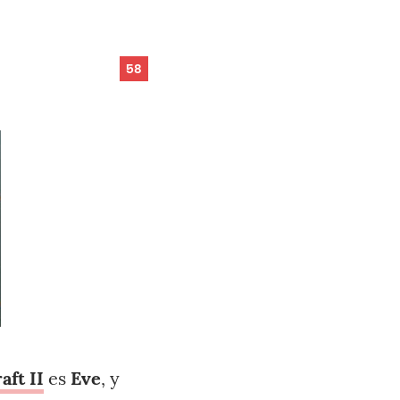
58
aft II
es
Eve
, y