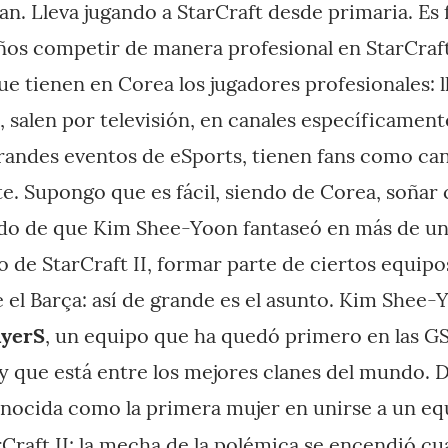
an. Lleva jugando a StarCraft desde primaria. Es
os competir de manera profesional en StarCraft
ue tienen en Corea los jugadores profesionales: l
, salen por televisión, en canales específicamen
grandes eventos de eSports, tienen fans como ca
te. Supongo que es fácil, siendo de Corea, soñar 
udo de que Kim Shee-Yoon fantaseó en más de u
lo de StarCraft II, formar parte de ciertos equip
 el Barça: así de grande es el asunto. Kim Shee-
ayerS
, un equipo que ha quedó primero en las 
 que está entre los mejores clanes del mundo. De
onocida como la primera mujer en unirse a un eq
Craft II; la mecha de la polémica se encendió c