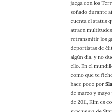
juega con los Terr
soñado durante añ
cuenta el status q
atraen multitudes
retransmitir los 
deportistas de éli
algún día, y no d
ello. En el mundil
como que te fiche
hace poco por
Sl
de marzo y mayo y
de 2011, Kim es c
progamers
de Star