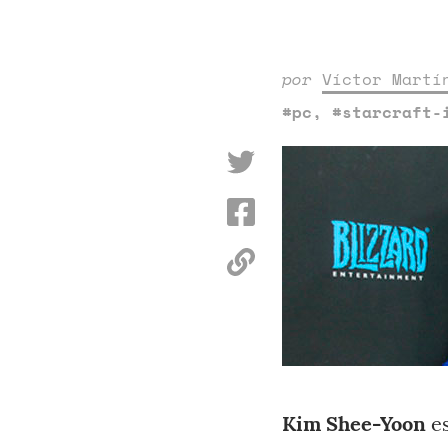
por
Víctor Martí
#pc
,
#starcraft-
Kim Shee-Yoon
es