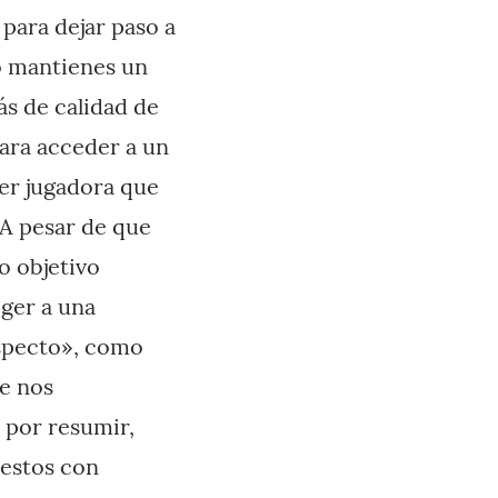
para dejar paso a
o mantienes un
s de calidad de
para acceder a un
jer jugadora que
 A pesar de que
o objetivo
oger a una
aspecto», como
ue nos
, por resumir,
uestos con