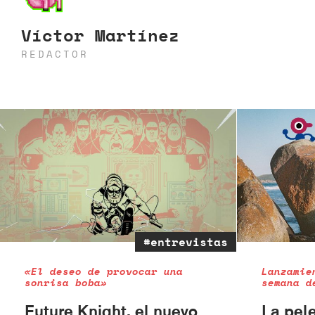
Víctor Martínez
REDACTOR
#entrevistas
«El deseo de provocar una
Lanzamie
sonrisa boba»
semana d
Future Knight, el nuevo
La pel