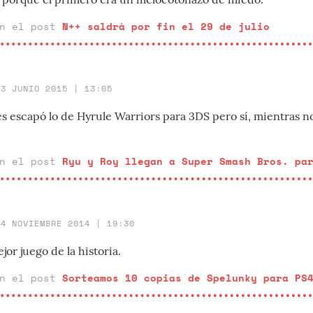
en el post
N++ saldrá por fin el 29 de julio
13 JUNIO 2015 | 13:05
es escapó lo de Hyrule Warriors para 3DS pero sí, mientras n
en el post
Ryu y Roy llegan a Super Smash Bros. pa
14 NOVIEMBRE 2014 | 19:30
jor juego de la historia.
en el post
Sorteamos 10 copias de Spelunky para PS