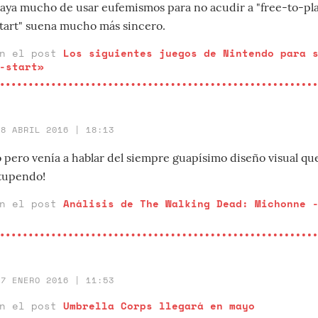
ya mucho de usar eufemismos para no acudir a "free-to-play
start" suena mucho más sincero.
en el post
Los siguientes juegos de Nintendo para 
-start»
28 ABRIL 2016 | 18:13
 pero venía a hablar del siempre guapísimo diseño visual que
stupendo!
en el post
Análisis de The Walking Dead: Michonne 
27 ENERO 2016 | 11:53
en el post
Umbrella Corps llegará en mayo