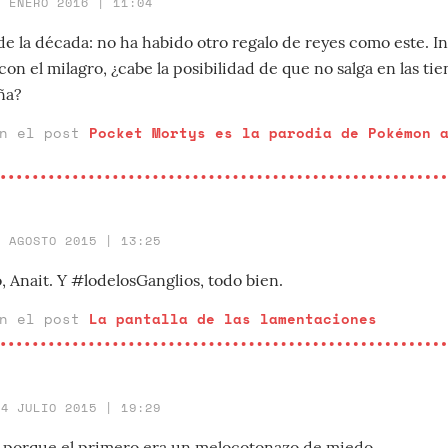
8 ENERO 2016 | 11:04
de la década: no ha habido otro regalo de reyes como este. I
on el milagro, ¿cabe la posibilidad de que no salga en las ti
ña?
en el post
Pocket Mortys es la parodia de Pokémon 
4 AGOSTO 2015 | 13:25
, Anait. Y #lodelosGanglios, todo bien.
en el post
La pantalla de las lamentaciones
14 JULIO 2015 | 19:29
C porque el primero era un melocotonazo de miedo.