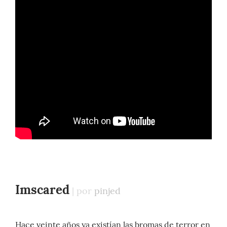
Imscared
| por
pinjed
Hace veinte años ya existían las bromas de terror en