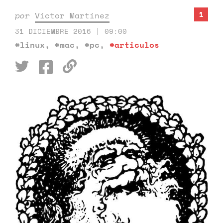
1
por
Víctor Martínez
31 DICIEMBRE 2016 | 09:00
#linux
,
#mac
,
#pc
,
#articulos