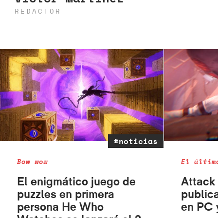
REDACTOR
#noticias
Bow wow
El últim
El enigmático juego de
Attack 
puzzles en primera
public
persona He Who
en PC 