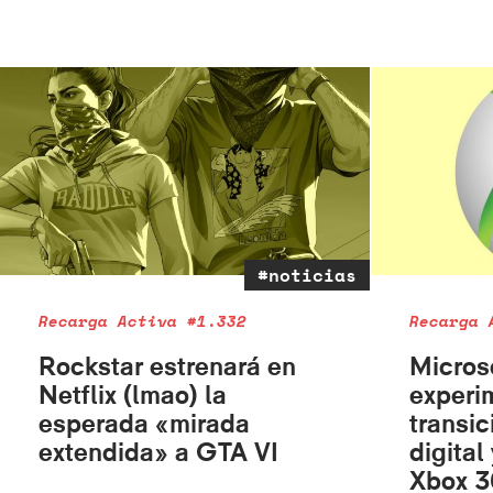
#noticias
Recarga Activa #1.332
Recarga 
Rockstar estrenará en
Micros
Netflix (lmao) la
experi
esperada «mirada
transic
extendida» a GTA VI
digital
Xbox 3