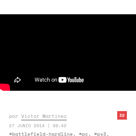
32
por
Víctor Martínez
27 JUNIO 2014 | 08:42
#battlefield-hardline
,
#pc
,
#ps3
,