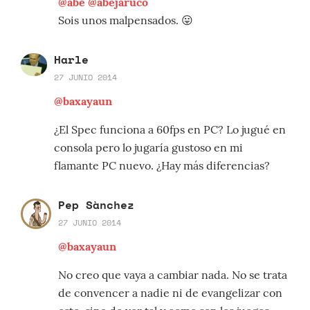
@abe
@abejaruco
Sois unos malpensados. 😛
Harle
27 JUNIO 2014
@baxayaun
¿El Spec funciona a 60fps en PC? Lo jugué en
consola pero lo jugaría gustoso en mi
flamante PC nuevo. ¿Hay más diferencias?
Pep Sànchez
27 JUNIO 2014
@baxayaun
No creo que vaya a cambiar nada. No se trata
de convencer a nadie ni de evangelizar con