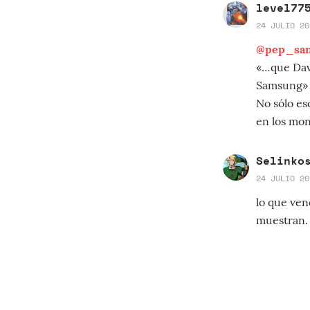
level77
24 JULIO 20
@pep_san
«…que Davi
Samsung»
No sólo es
en los moni
Selinko
24 JULIO 20
lo que ven
muestran.