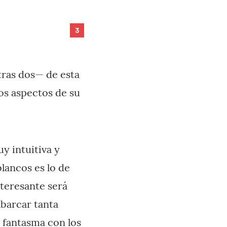
3
tras dos— de esta
os aspectos de su
y intuitiva y
blancos es lo de
nteresante será
abarcar tanta
 fantasma con los