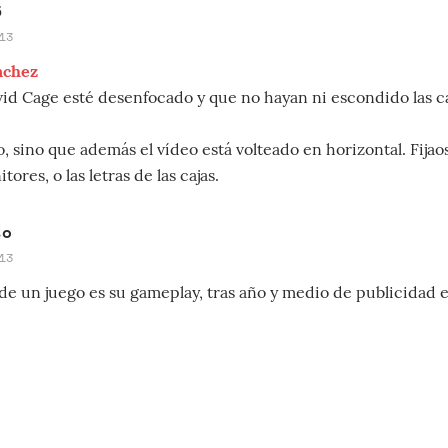
5
13
chez
d Cage esté desenfocado y que no hayan ni escondido las ca
o, sino que además el vídeo está volteado en horizontal. Fijao
tores, o las letras de las cajas.
so
13
de un juego es su gameplay, tras año y medio de publicidad e