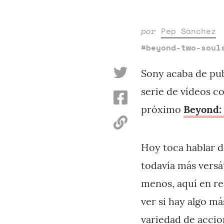
por
Pep Sànchez
#beyond-two-soul
Sony acaba de pub
serie de vídeos c
próximo
Beyond:
Hoy toca hablar d
todavía más versát
menos, aquí en rea
ver si hay algo m
variedad de accio