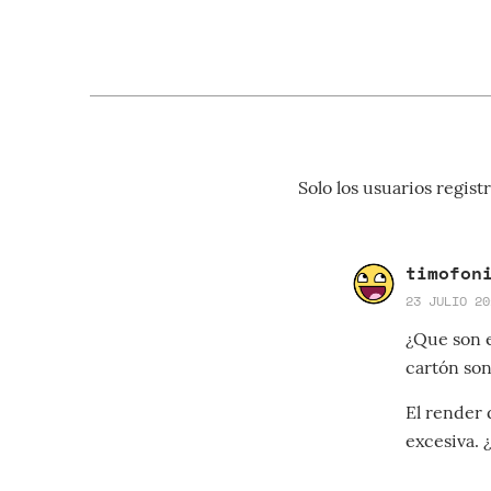
Solo los usuarios regi
timofon
23 JULIO 20
¿Que son e
cartón son
El render d
excesiva. 