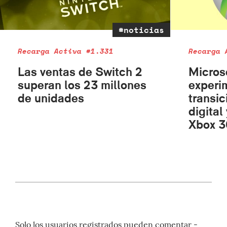
#noticias
Recarga Activa #1.331
Recarga 
Las ventas de Switch 2
Micros
superan los 23 millones
experi
de unidades
transic
digital
Xbox 3
Solo los usuarios registrados pueden comentar -