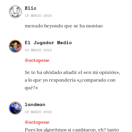
Blic
18 MARZO 2019
menudo beyondo que se ha montao
El Jugador Medio
18 MARZO 2019
@octopene
Se te ha olvidado añadir el «en mi opinión»,
a lo que yo respondería «¿comparado con
qué?»
landman
18 MARZO 2019
@octopene
Pues los algoritmos sí cambiaron, eh? tanto