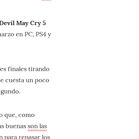
Devil May Cry 5
marzo en PC, PS4 y
s finales tirando
me cuesta un poco
egundo.
ro que, como
las buenas
son las
n para repasar los