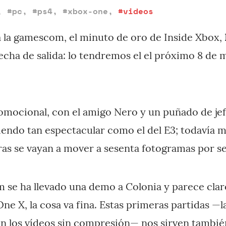
,
#pc
,
#ps4
,
#xbox-one
,
#videos
ra la gamescom, el minuto de oro de Inside Xbox,
echa de salida: lo tendremos el el próximo 8 de 
omocional, con el amigo Nero y un puñado de jefe
siendo tan espectacular como el del E3; todavía 
ras se vayan a mover a sesenta fotogramas por s
om se ha llevado una demo a Colonia y parece cla
e X, la cosa va fina. Estas primeras partidas —
on los vídeos sin compresión— nos sirven tambié