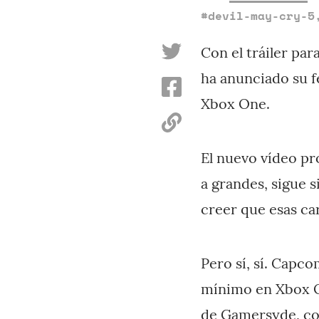
#devil-may-cry-5
Con el tráiler pa
ha anunciado su f
Xbox One.
El nuevo vídeo pr
a grandes, sigue 
creer que esas ca
Pero sí, sí. Capc
mínimo en Xbox On
de Gamersyde
, c