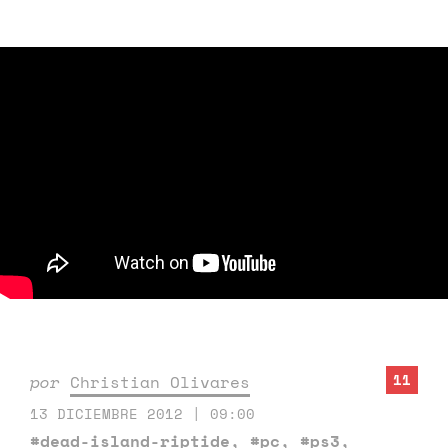
11
por
Christian Olivares
13 DICIEMBRE 2012 | 09:00
#dead-island-riptide
,
#pc
,
#ps3
,