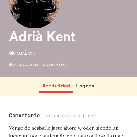
Adrià Kent
@dorion
No quieras saberlo.
Actividad
Logros
Comentario
26 AGOSTO 2025 | 17:19
Vengo de acabarlo justo ahora y, joder, siendo un
juego un poco anticuado en cuanto a filosofía (muy