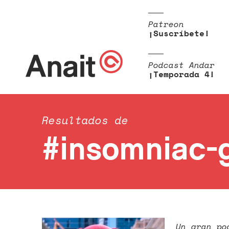
Patreon
¡Suscríbete!
Podcast Andar
¡Temporada 4!
Resultados de
#insomniac-
Un gran po