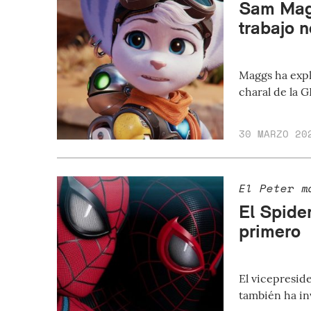
Sam Magg
trabajo 
Maggs ha expl
charal de la 
30 MARZO 20
El Peter m
El Spide
primero
El vicepresid
también ha inv