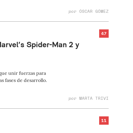
por
ÓSCAR GÓMEZ
47
arvel’s Spider-Man 2 y
que unir fuerzas para
s fases de desarrollo.
por
MARTA TRIVI
11