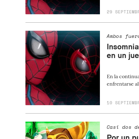
29 SEPTIEMB
Ambos fuer
Insomnia
en un ju
En la continu
enfrentarse al
10 SEPTIEMB
Casi dos d
Por un p