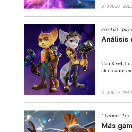
9 JUNIO 202
Portal par
Análisis
Con Rivet, In
alucinantes su
8 JUNIO 202
Llegan los
Más game