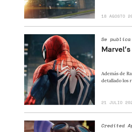
18 AGOSTO 2
Se publica
Marvel’s
Además de Ray
detallado los
21 JULIO 20
Credited A