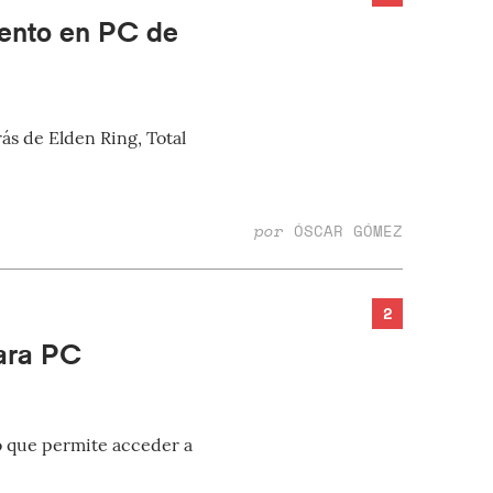
iento en PC de
ás de Elden Ring, Total
por
ÓSCAR GÓMEZ
2
ara PC
ro que permite acceder a