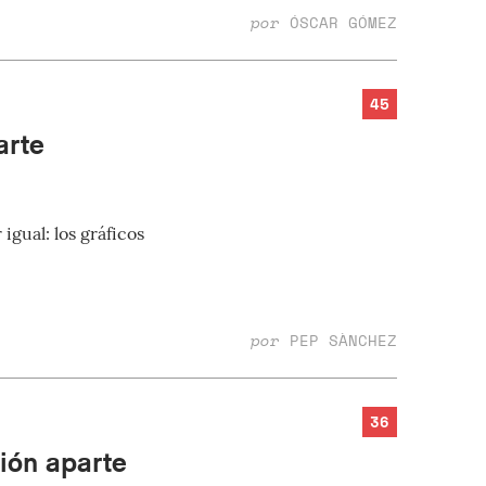
por
ÓSCAR GÓMEZ
45
arte
gual: los gráficos
por
PEP SÀNCHEZ
36
ión aparte