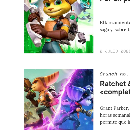
El lanzamient
saga y, sobre 
2 JULIO 202
Crunch no,
Ratchet 
«complet
Grant Parker,
horas semanal
permite que l