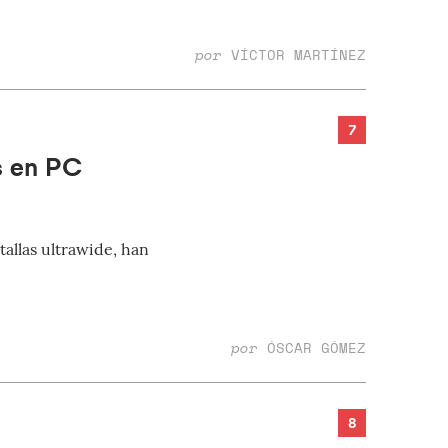
por
VÍCTOR MARTÍNEZ
7
s en PC
allas ultrawide, han
por
ÓSCAR GÓMEZ
8