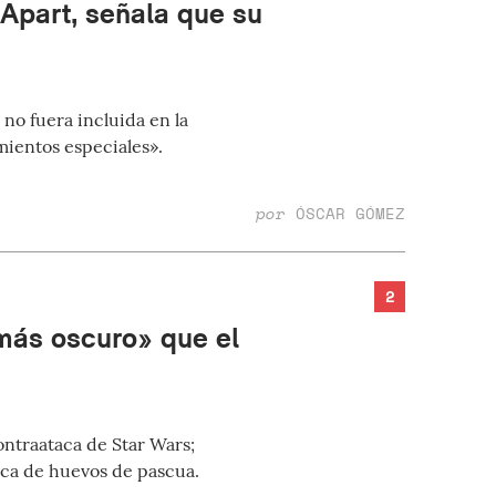
Apart, señala que su
no fuera incluida en la
mientos especiales».
por
ÓSCAR GÓMEZ
2
más oscuro» que el
ontraataca de Star Wars;
usca de huevos de pascua.