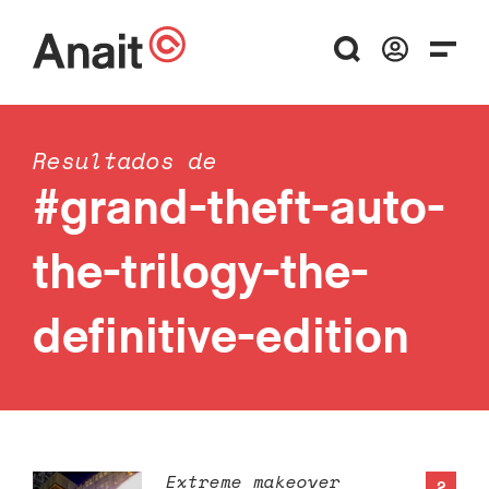
Resultados de
#grand-theft-auto-
the-trilogy-the-
definitive-edition
Extreme makeover
2