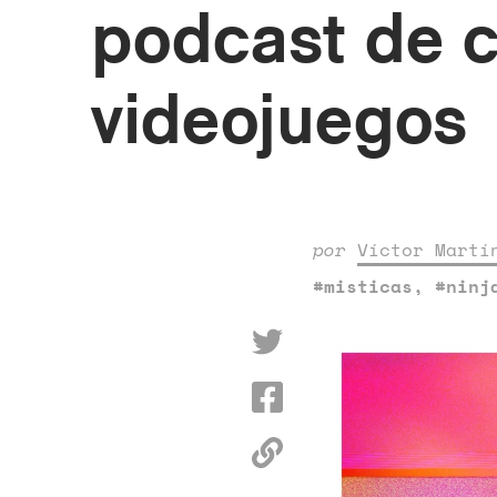
podcast de 
videojuegos
por
Víctor Martí
#misticas
,
#ninj