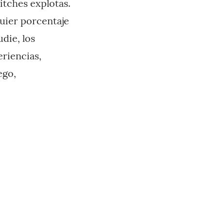
itches explotas.
quier porcentaje
udie, los
eriencias,
ego,