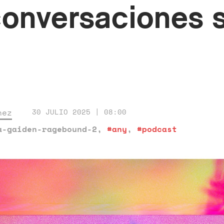
conversaciones 
nez
30 JULIO 2025 | 08:00
a-gaiden-ragebound-2
,
#any
,
#podcast