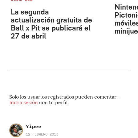
Ninten
La segunda
Picton
actualización gratuita de
móvile
Ball x Pit se publicará el
minijue
27 de abril
Solo los usuarios registrados pueden comentar -
Inicia sesión
con tu perfil.
Yipee
12 FEBRERO 2013