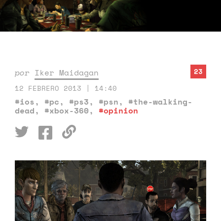
23
por
Iker Maidagan
12 FEBRERO 2013 | 14:40
#ios
,
#pc
,
#ps3
,
#psn
,
#the-walking-
dead
,
#xbox-360
,
#opinion