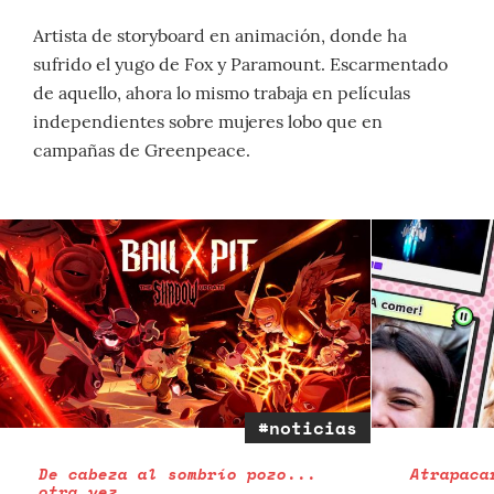
Artista de storyboard en animación, donde ha
sufrido el yugo de Fox y Paramount. Escarmentado
de aquello, ahora lo mismo trabaja en películas
independientes sobre mujeres lobo que en
campañas de Greenpeace.
#noticias
De cabeza al sombrío pozo...
Atrapaca
otra vez