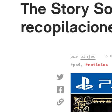
The Story So
recopilacion
por
pinjed
5 
#ps4
,
#noticias