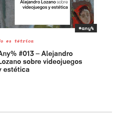
#any%
No es tétrica
Any% #013 – Alejandro
Lozano sobre videojuegos
y estética