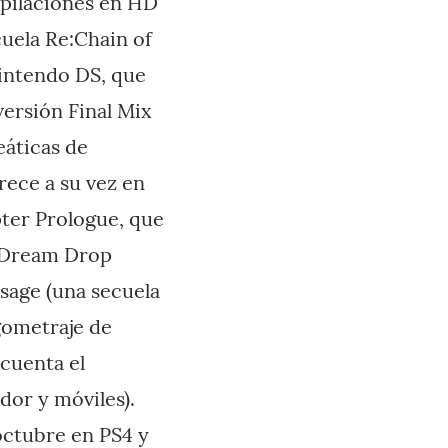
opilaciones en HD
cuela Re:Chain of
intendo DS, que
versión Final Mix
eáticas de
rece a su vez en
pter Prologue, que
H Dream Drop
sage (una secuela
gometraje de
cuenta el
dor y móviles).
octubre en PS4 y