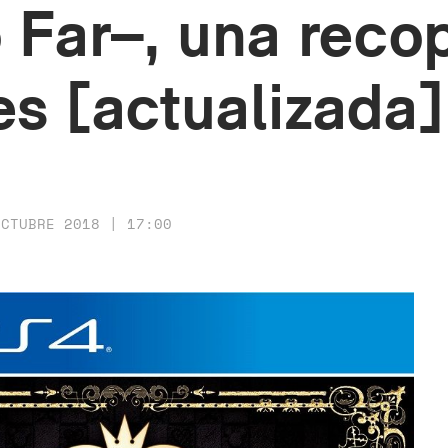
 Far–, una recop
es [actualizada]
OCTUBRE 2018 | 17:00