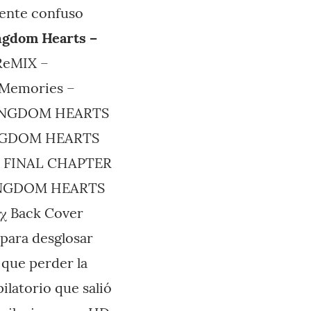
mente confuso
ngdom Hearts –
ReMIX –
Memories –
 KINGDOM HEARTS
KINGDOM HEARTS
8 FINAL CHAPTER
INGDOM HEARTS
χ Back Cover
para desglosar
 que perder la
ilatorio que salió