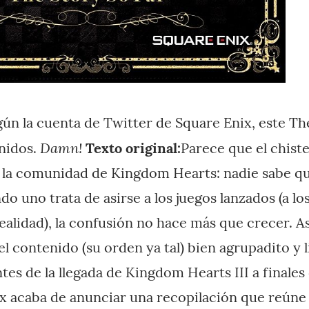
ún la cuenta de Twitter de Square Enix, este The
Damn!
nidos.
Texto original:
Parece que el chist
e la comunidad de Kingdom Hearts: nadie sabe q
do uno trata de asirse a los juegos lanzados (a l
alidad), la confusión no hace más que crecer. As
 contenido (su orden ya tal) bien agrupadito y l
es de la llegada de Kingdom Hearts III a finales
x acaba de anunciar una recopilación que reúne a