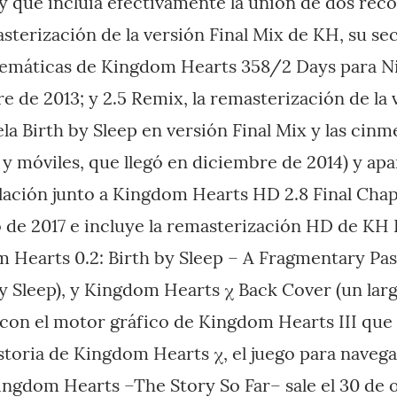
y que incluía efectivamente la unión de dos rec
asterización de la versión Final Mix de KH, su se
nemáticas de Kingdom Hearts 358/2 Days para N
e de 2013; y 2.5 Remix, la remasterización de la 
la Birth by Sleep en versión Final Mix y las cinm
y móviles, que llegó en diciembre de 2014) y apa
lación junto a Kingdom Hearts HD 2.8 Final Cha
ro de 2017 e incluye la remasterización HD de K
 Hearts 0.2: Birth by Sleep – A Fragmentary Pas
by Sleep), y Kingdom Hearts χ Back Cover (un lar
on el motor gráfico de Kingdom Hearts III que 
istoria de Kingdom Hearts χ, el juego para navega
Kingdom Hearts –The Story So Far– sale el 30 de 