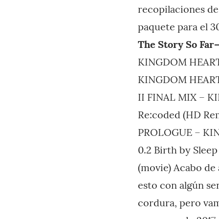
recopilaciones de
paquete para el 3
The Story So Far
KINGDOM HEARTS
KINGDOM HEARTS
II FINAL MIX – 
Re:coded (HD Re
PROLOGUE – KIN
0.2 Birth by Sle
(movie) Acabo de 
esto con algún se
cordura, pero vam