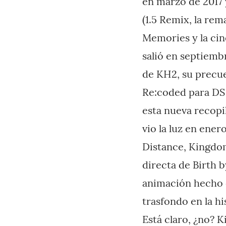
en marzo de 2017 
(1.5 Remix, la rem
Memories y la ci
salió en septiembr
de KH2, su precue
Re:coded para DS 
esta nueva recopi
vio la luz en ene
Distance, Kingdom
directa de Birth 
animación hecho c
trasfondo en la h
Está claro, ¿no? 