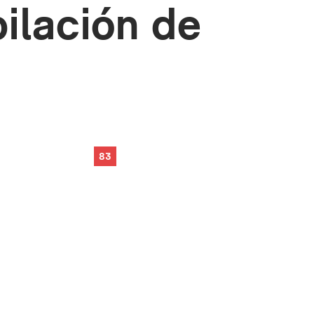
ilación de
83