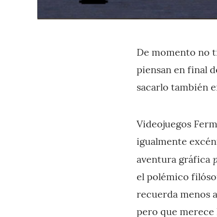
De momento no ti
piensan en final 
sacarlo también e
Videojuegos Fermí
igualmente excént
p
aventura gráfica
el polémico filóso
recuerda menos a
pero que merece l