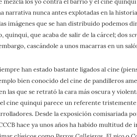
 mezcla los yo contra el barrio y el cine quinqui
a narrativa nunca antes explotadas en la histori
 las imágenes que se han distribuido podemos dir
sc
o, quinqui, que acaba de salir de la cárcel; dos
n embargo, cascándole a unos macarras en un saló
iempre han estado bastante ligados al cine (pie
mplo bien conocido del cine de pandilleros ame
n las que se retrató la cara más oscura y violent
e el cine quinqui parece un referente tristement
rrolladores. Desde la exposición comisariada p
CCCB hace ya unos años ha habido multitud de i
Perros Callejeros
El pico
Co
itimar clásicos como
,
o