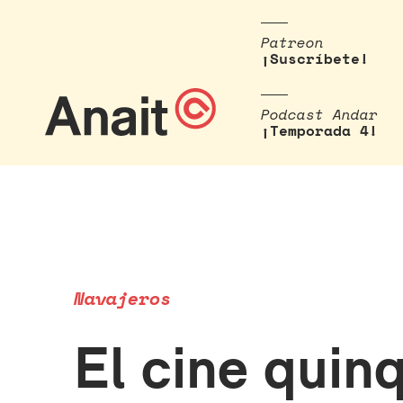
Patreon
¡Suscríbete!
Podcast Andar
¡Temporada 4!
Navajeros
El cine quin