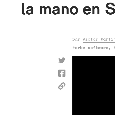
la mano en 
por
Víctor Martí
#erbe-software
,