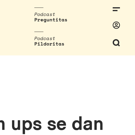
Podcast
Preguntitas
Podcast
Pildoritas
em ups se dan