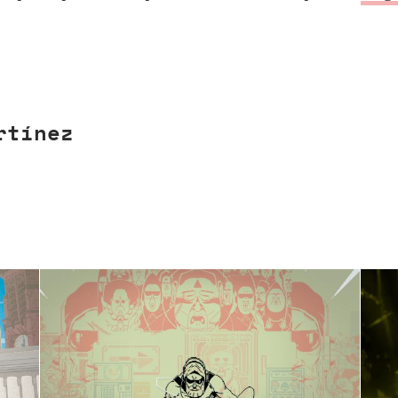
rtínez