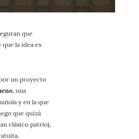
seguran que
 que la idea es
 por un proyecto
ueno
, una
añola y en la que
juego que quizá
an clásico patrio),
ratuita
.