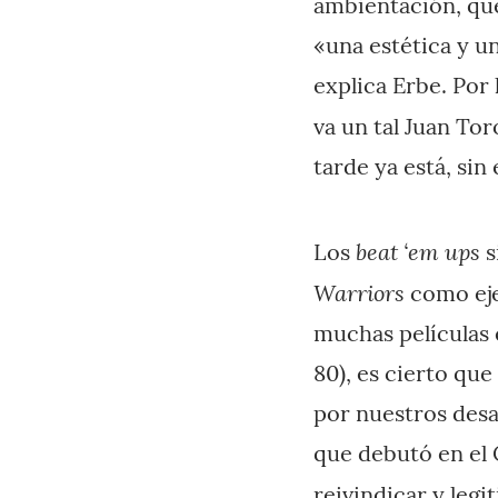
ambientación, que
«una estética y un
explica Erbe. Por
va un tal Juan Tor
tarde ya está, si
beat ‘em ups
Los
s
Warriors
como eje
muchas películas e
80), es cierto qu
por nuestros desa
que debutó en el 
reivindicar y leg