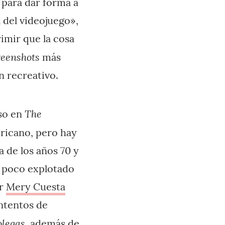
 para dar forma a
a del videojuego»,
imir que la cosa
reenshots
más
n recreativo.
The
nso en
ricano, pero hay
a de los años 70 y
e poco explotado
or
Mery Cuesta
ntentos de
legas
, además de