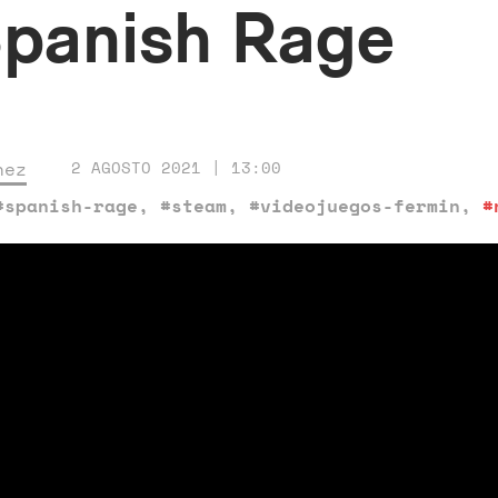
Spanish Rage
nez
2 AGOSTO 2021 | 13:00
#spanish-rage
,
#steam
,
#videojuegos-fermin
,
#