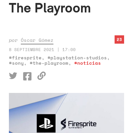
The Playroom
23
por
Óscar Gómez
8 SEPTIEMBRE 2021 | 17:00
#firesprite
,
#playstation-studios
,
#sony
,
#the-playroom
,
#noticias