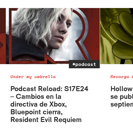
#podcast
Under my umbrella
Recarga 
Podcast Reload: S17E24
Hollow
– Cambios en la
se publ
directiva de Xbox,
septie
Bluepoint cierra,
Resident Evil Requiem