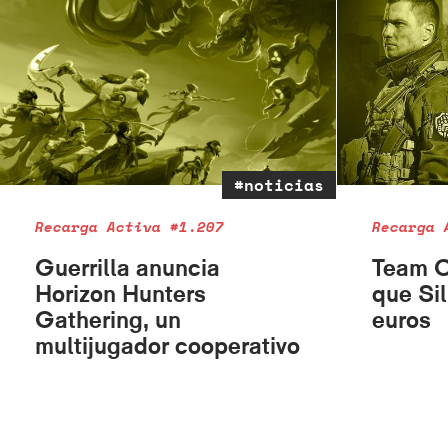
#noticias
Recarga Activa #1.207
Recarga 
Guerrilla anuncia
Team C
Horizon Hunters
que Si
Gathering, un
euros
multijugador cooperativo