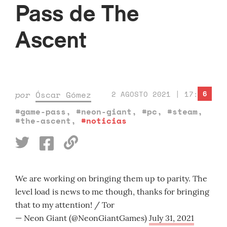
Pass de The
Ascent
6
por
Óscar Gómez
2 AGOSTO 2021 | 17:00
#game-pass
,
#neon-giant
,
#pc
,
#steam
,
#the-ascent
,
#noticias
We are working on bringing them up to parity. The
level load is news to me though, thanks for bringing
that to my attention! / Tor
— Neon Giant (@NeonGiantGames)
July 31, 2021