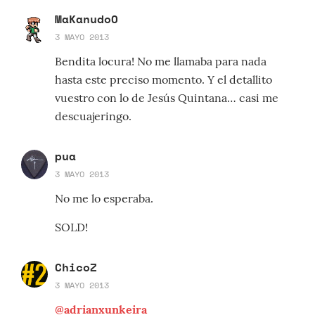
MaKanudoO
3 MAYO 2013
Bendita locura! No me llamaba para nada
hasta este preciso momento. Y el detallito
vuestro con lo de Jesús Quintana… casi me
descuajeringo.
pua
3 MAYO 2013
No me lo esperaba.
SOLD!
ChicoZ
3 MAYO 2013
@adrianxunkeira