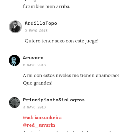
futuribles bien arriba.
ArdillaTopo
2 MAYO 2013
Quiero tener sexo con este juego!
Aruvaro
2 MAYO 2013
A mi con estos niveles me tienen enamorao!
Que grandes!
PrincipianteSinLogros
3 MAYO 2013
@adrianxunkeira
@red_savarin