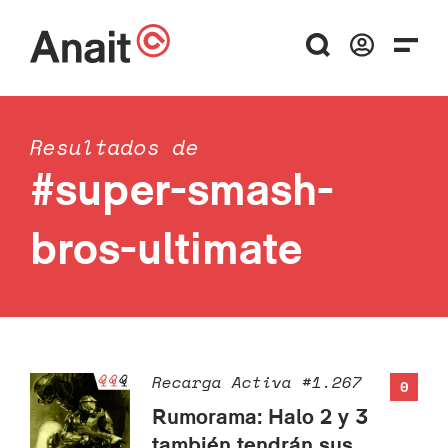
Resultados de
#super-smash-
bros-ultimate
Recarga Activa #1.267
0
Rumorama: Halo 2 y 3
también tendrán sus