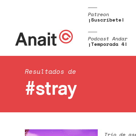
Patreon
¡Suscríbete!
Podcast Andar
¡Temporada 4!
Resultados de
#stray
Trío de as