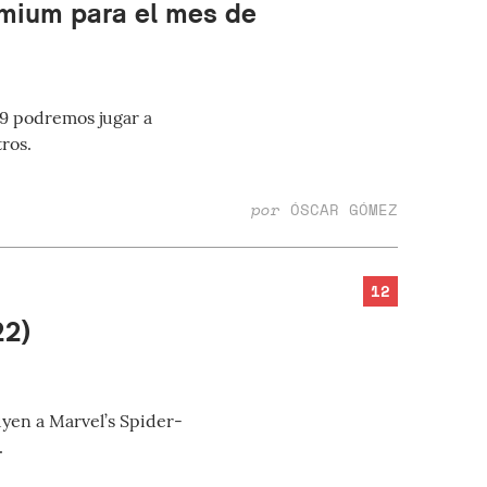
emium para el mes de
19 podremos jugar a
ros.
por
ÓSCAR GÓMEZ
12
22)
yen a Marvel’s Spider-
.