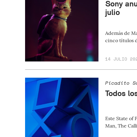
Sony anu
julio
Además de Mar
cinco títulos 
14 JULIO 20
Picadito S
Todos lo
Este State of
Man, The Calli