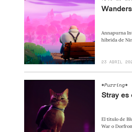
Wanderst
Annapurna Inte
híbrida de Ni
23 ABRIL 20
*Purring*
Stray es
El título de 
War o Dorfrom