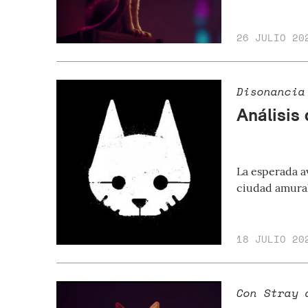
26 JULIO 20
Disonancia
Análisis 
La esperada a
ciudad amural
18 JULIO 20
Con Stray 