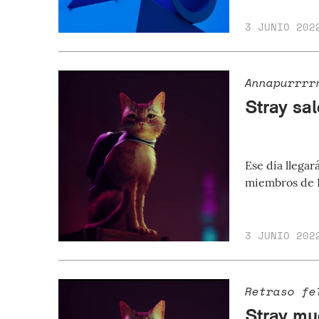
3 JUNIO 202
Annapurrrr
Stray sal
Ese día llegar
miembros de P
3 JUNIO 202
Retraso fe
Stray mu