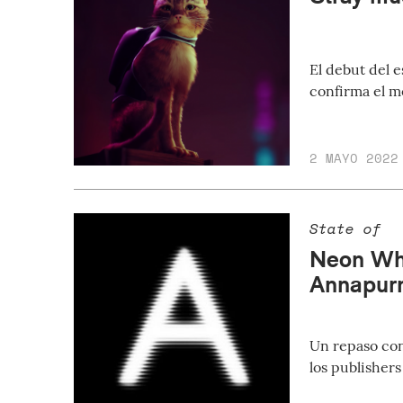
El debut del 
confirma el m
2 MAYO 2022
State of
Neon Whi
Annapurn
Un repaso con
los publisher