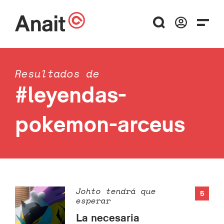
Resultados de
#leyendas-
pokemon-arceus
Johto tendrá que
5
esperar
La necesaria