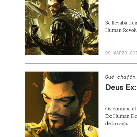
Se llevaba ti
Human Revolut
20 MARZO 20
Qué chafón
Deus Ex:
Os contaba el
Ex: Human De
de la saga.