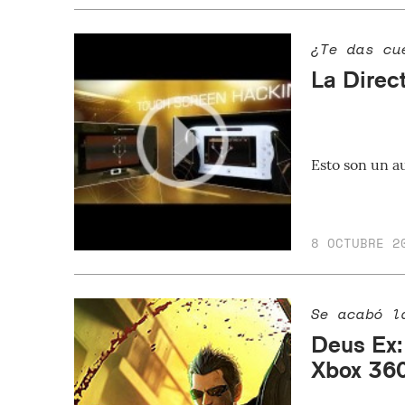
¿Te das cu
La Direc
Esto son un a
8 OCTUBRE 2
Se acabó l
Deus Ex:
Xbox 360