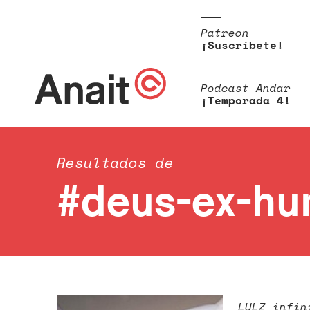
Patreon
¡Suscríbete!
Podcast Andar
¡Temporada 4!
Resultados de
#deus-ex-hu
LULZ infin