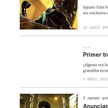
Square Enix h
ser exclusivo 
12 JUNIO 20
...
Primer t
¿Alguna vez ha
grandilocuent
3 ABRIL 201
I never as
Anunciad