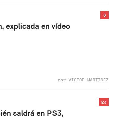
6
, explicada en vídeo
por
VÍCTOR MARTÍNEZ
23
ién saldrá en PS3,