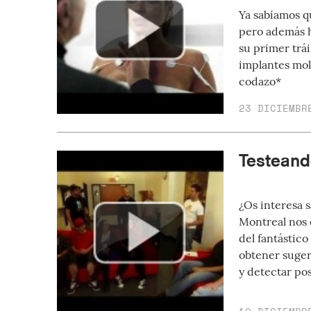
Ya sabíamos q
pero además h
su primer trá
implantes mola
codazo*
23 DICIEMBR
Testeand
¿Os interesa 
Montreal nos 
del fantástico
obtener sugere
y detectar po