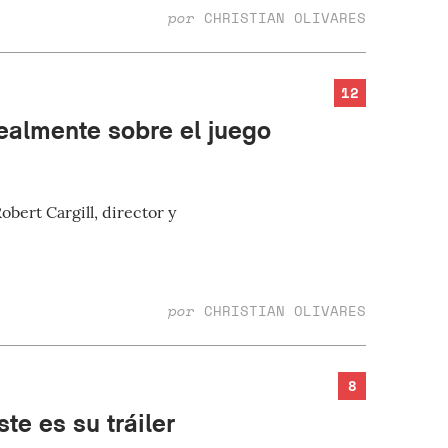
por
CHRISTIAN OLIVARES
12
ealmente sobre el juego
bert Cargill, director y
por
CHRISTIAN OLIVARES
8
e es su tráiler