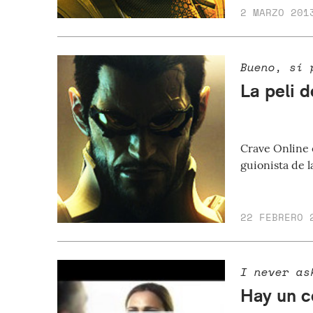
2 MARZO 201
Bueno, sí 
La peli 
Crave Online 
guionista de 
22 FEBRERO 
I never as
Hay un c