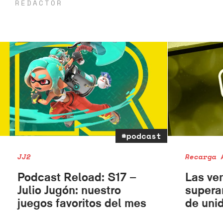
REDACTOR
#podcast
JJ2
Recarga 
Podcast Reload: S17 –
Las ve
Julio Jugón: nuestro
supera
juegos favoritos del mes
de uni