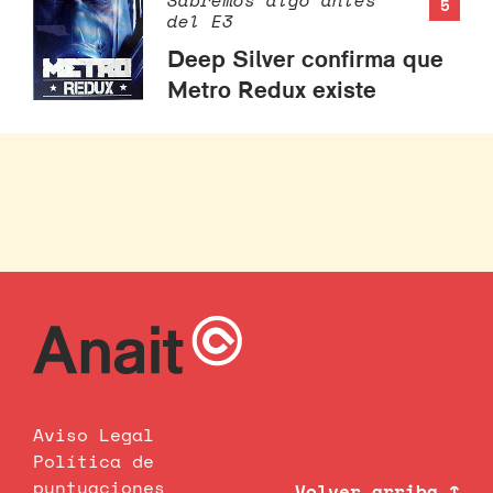
Sabremos algo antes
5
del E3
Deep Silver confirma que
Metro Redux existe
Aviso Legal
Política de
puntuaciones
Volver arriba ↑