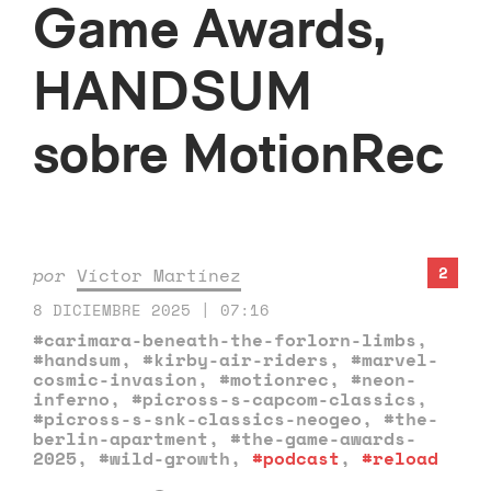
Game Awards,
HANDSUM
sobre MotionRec
2
por
Víctor Martínez
8 DICIEMBRE 2025 | 07:16
#carimara-beneath-the-forlorn-limbs
,
#handsum
,
#kirby-air-riders
,
#marvel-
cosmic-invasion
,
#motionrec
,
#neon-
inferno
,
#picross-s-capcom-classics
,
#picross-s-snk-classics-neogeo
,
#the-
berlin-apartment
,
#the-game-awards-
2025
,
#wild-growth
,
#podcast
,
#reload