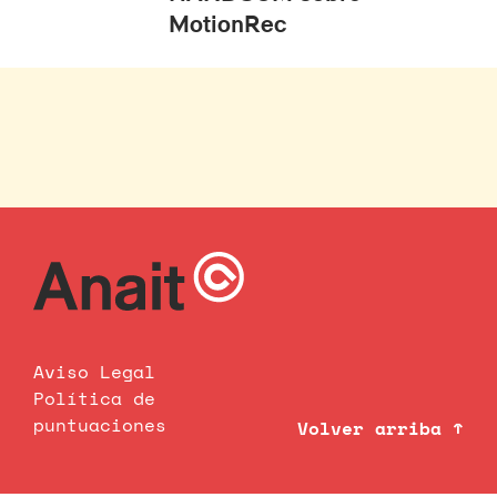
MotionRec
Aviso Legal
Política de
puntuaciones
Volver arriba ↑