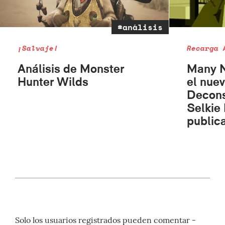
#análisis
¡Salvaje!
Recarga 
Análisis de Monster
Many N
Hunter Wilds
el nue
Decons
Selkie
publica
Solo los usuarios registrados pueden comentar -