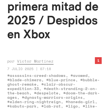
primera mitad de
2025 / Despidos
en Xbox
1
por
Víctor Martínez
7 JULIO 2025 | 07:18
#assassins-creed-shadows
,
#avowed
,
#blade-chimera
,
#blue-prince
,
#bubble-
ghost-remake
,
#clair-obscur-
expedition-33
,
#death-stranding-2-on-
the-beach
,
#despelote
,
#doom-the-dark-
ages
,
#dynasty-warriors-origins
,
#elden-ring-nightreign
,
#haneda-girl
,
#kabuto-park
,
#lab-rat
,
#ligo
,
#like-