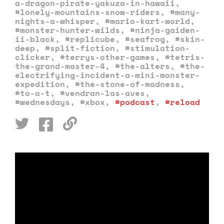
a-dragon-pirate-yakuza-in-hawaii
,
#lonely-mountains-snow-riders
,
#many-
nights-a-whisper
,
#mario-kart-world
,
#monster-hunter-wilds
,
#ninja-gaiden-
ii-black
,
#replicube
,
#seafrog
,
#skin-
deep
,
#split-fiction
,
#stimulation-
clicker
,
#terrys-other-games
,
#tetris-
the-grand-master-4
,
#the-alters
,
#the-
electrifying-incident-a-mini-monster-
expedition
,
#the-stone-of-madness
,
#to-a-t
,
#vendran-las-aves
,
#wednesdays
,
#xbox
,
#podcast
,
#reload