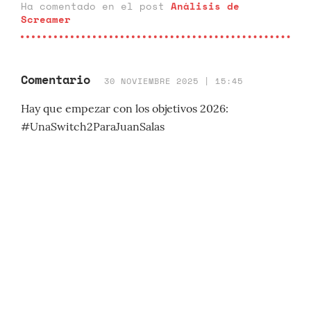
Ha comentado en el post
Análisis de
Screamer
Comentario
30 NOVIEMBRE 2025 | 15:45
Hay que empezar con los objetivos 2026:
#UnaSwitch2ParaJuanSalas
Ha comentado en el post
Podcast Reload:
S16E42 - Nuestros juegos favoritos de la
primera mitad de 2025 / Despidos en Xbox
Comentario
10 OCTUBRE 2025 | 16:29
@genzai_kawakami Eso no ayuda jajaja lo pone más
difícil