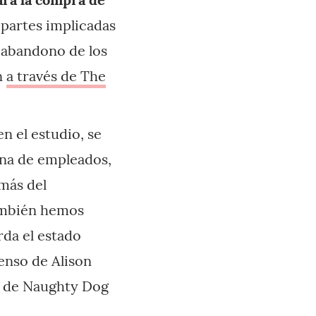
 partes implicadas
 abandono de los
n
a través de The
en el estudio, se
ena de empleados,
más del
también hemos
rda el estado
censo de Alison
as de Naughty Dog