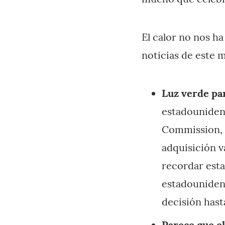
El calor no nos ha
noticias de este m
Luz verde pa
estadounidens
Commission, p
adquisición v
recordar esta
estadounidens
decisión hast
Parece que e