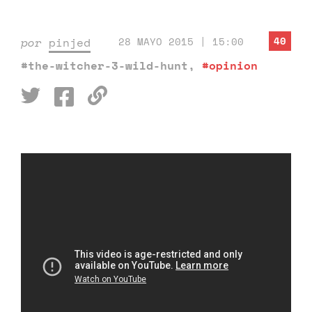
40
por
pinjed
28 MAYO 2015 | 15:00
#the-witcher-3-wild-hunt
,
#opinion