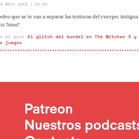
28 MAYO 2015 | 15:56
polvo que se te van a separar las texturas del cuerpo: Antigua 
nz 7sins?
en el post
El glitch del burdel en The Witcher 3 y
s juegos
Patreon
Nuestros podcast