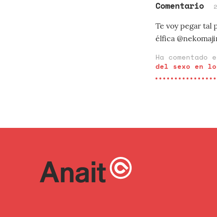
Comentario
Te voy pegar tal 
élfica @nekomaji
Ha comentado 
del sexo en lo