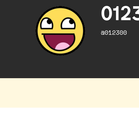
012
@012300