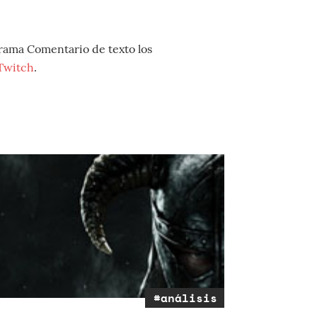
grama Comentario de texto los
Twitch
.
#análisis