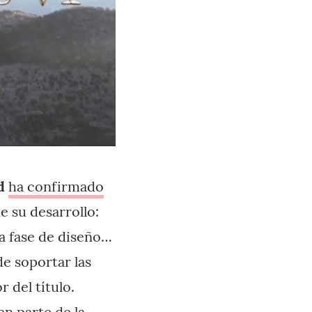
d
ha confirmado
 su desarrollo:
la fase de diseño…
e soportar las
 del título.
an parte de la