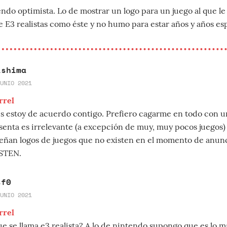
endo optimista. Lo de mostrar un logo para un juego al que l
 E3 realistas como éste y no humo para estar años y años es
ishima
UNIO 2021
rrel
s estoy de acuerdo contigo. Prefiero cagarme en todo con un
senta es irrelevante (a excepción de muy, muy pocos juegos
eñan logos de juegos que no existen en el momento de anun
STEN.
sf0
UNIO 2021
rrel
ue se llama e3 realista? A lo de nintendo supongo que es lo m