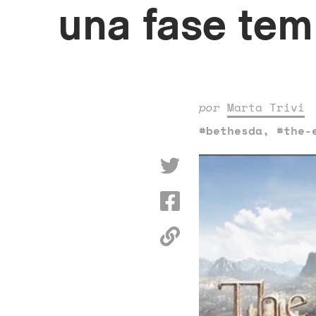
una fase tem
por
Marta Trivi
#bethesda
,
#the-