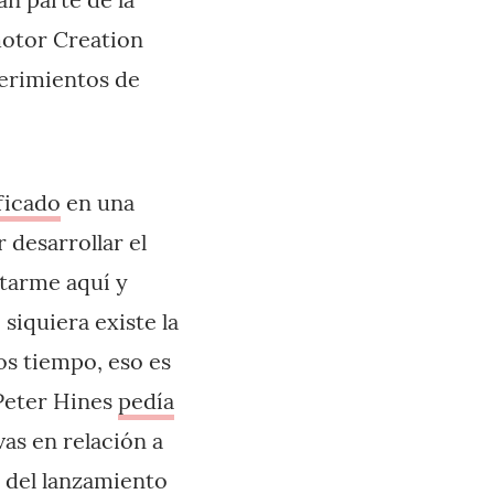
 motor Creation
uerimientos de
ficado
en una
 desarrollar el
ntarme aquí y
 siquiera existe la
os tiempo, eso es
Peter Hines
pedía
as en relación a
s del lanzamiento