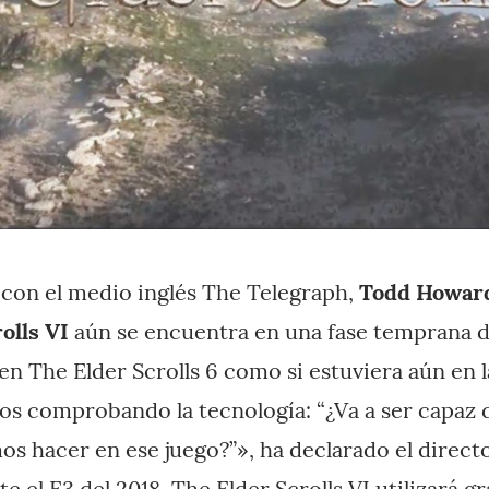
 con el medio inglés The Telegraph,
Todd Howar
rolls VI
aún se encuentra en una fase temprana de
en The Elder Scrolls 6 como si estuviera aún en 
os comprobando la tecnología: “¿Va a ser capaz d
s hacer en ese juego?”», ha declarado el director
 el E3 del 2018, The Elder Scrolls VI utilizará gr