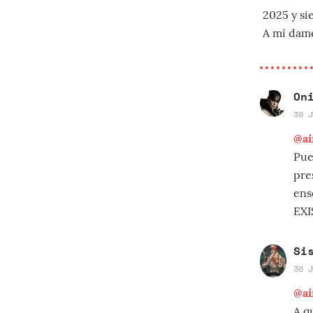
2025 y si
A mí dame
On
30 J
@ai
Pue
pre
ens
EXI
Si
30 J
@ai
A q