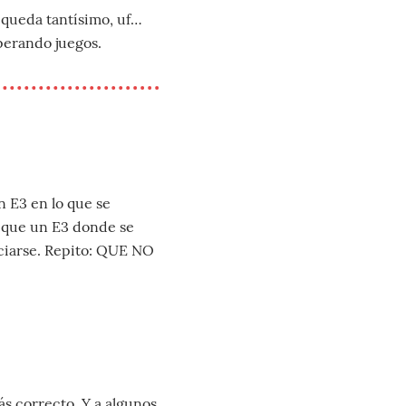
e queda tantísimo, uf…
perando juegos.
 E3 en lo que se
) que un E3 donde se
ciarse. Repito: QUE NO
ás correcto. Y a algunos