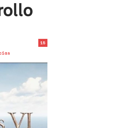
ollo
15
cias