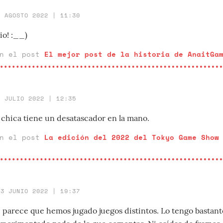
1 AGOSTO 2022 | 11:30
io! :__)
en el post
El mejor post de la historia de AnaitGa
6 JULIO 2022 | 12:35
a chica tiene un desatascador en la mano.
en el post
La edición del 2022 del Tokyo Game Show
23 JUNIO 2022 | 19:37
, parece que hemos jugado juegos distintos. Lo tengo bastan