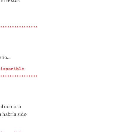
ni textos
ño...
disponible
al como la
a habría sido