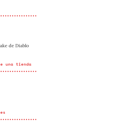
make de Diablo
de una tienda
mes