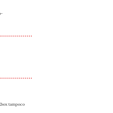
b-
 Xbox tampoco