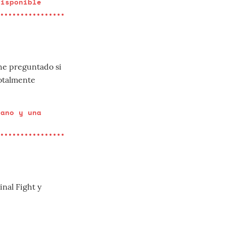
disponible
 he preguntado si
Totalmente
lano y una
nal Fight y