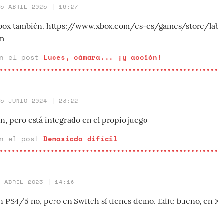
15 ABRIL 2025 | 16:27
 Xbox también. https://www.xbox.com/es-es/games/store/la
vm
en el post
Luces, cámara... ¡y acción!
25 JUNIO 2024 | 23:22
n, pero está integrado en el propio juego
en el post
Demasiado difícil
3 ABRIL 2023 | 14:16
 PS4/5 no, pero en Switch sí tienes demo. Edit: bueno, en