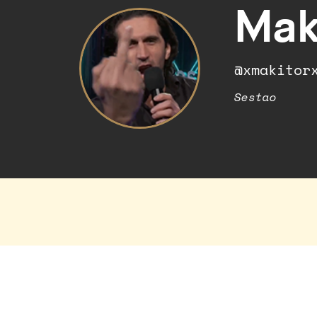
Mak
@xmakitor
Sestao