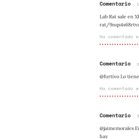
Comentario
Lab Rat sale en
rat/9nqs4s68rt
Ha comentado 
Comentario
@furtivo Lo tiene
Ha comentado 
Comentario
@jaimemorales En
hay