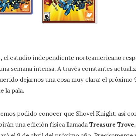
,
el estudio independiente norteamericano res
una semana intensa. A través constantes actuali
querido dejarnos una cosa muy clara: el próximo 9
e la pala.
hemos podido conocer que Shovel Knight, así co
birán una edición física llamada
Treasure Trove
cará el 9 de abril del próximo año. Precisamente