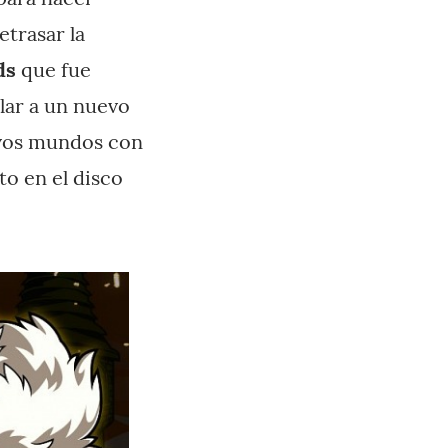
trasar la
rds
que
fue
lar a un nuevo
evos mundos con
to en el disco