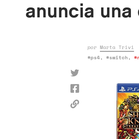
anuncia una 
por
Marta Trivi
#ps4
,
#switch
,
#