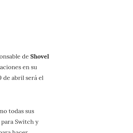
ponsable de
Shovel
zaciones en su
 de abril será el
mo todas sus
, para Switch y
 para hacer