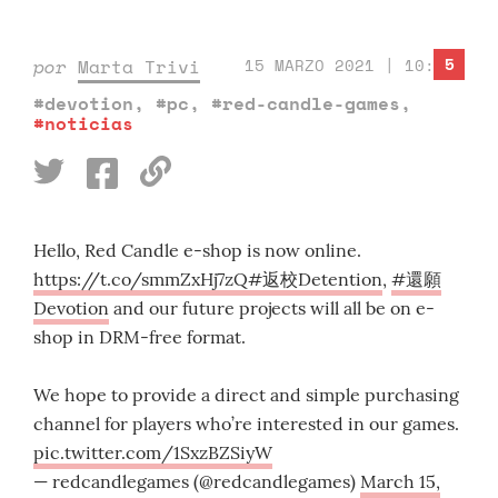
5
por
Marta Trivi
15 MARZO 2021 | 10:00
#devotion
,
#pc
,
#red-candle-games
,
#noticias
Hello, Red Candle e-shop is now online.
https://t.co/smmZxHj7zQ
#返校Detention
,
#還願
Devotion
and our future projects will all be on e-
shop in DRM-free format.
We hope to provide a direct and simple purchasing
channel for players who’re interested in our games.
pic.twitter.com/1SxzBZSiyW
— redcandlegames (@redcandlegames)
March 15,