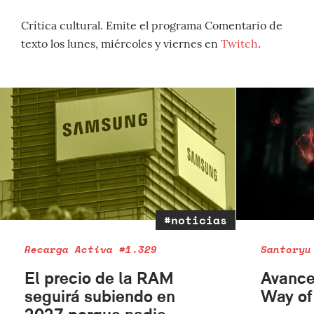
Crítica cultural. Emite el programa Comentario de
texto los lunes, miércoles y viernes en
Twitch
.
#noticias
Recarga Activa #1.329
Santoryu
El precio de la RAM
Avance
seguirá subiendo en
Way of