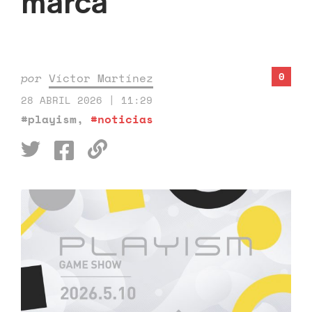
marca
0
por
Víctor Martínez
28 ABRIL 2026 | 11:29
#playism
,
#noticias