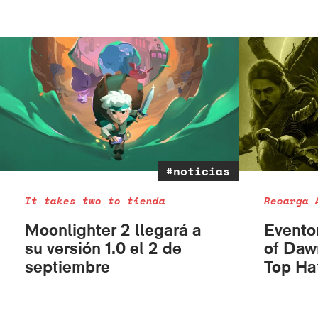
#noticias
It takes two to tienda
Recarga 
Moonlighter 2 llegará a
Evento
su versión 1.0 el 2 de
of Daw
septiembre
Top Ha