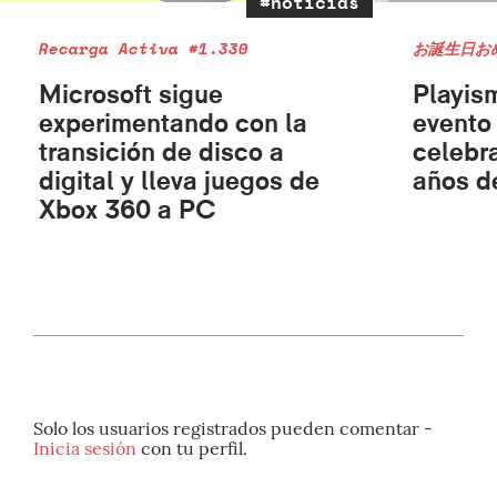
#noticias
Recarga Activa #1.330
お誕生日お
Microsoft sigue
Playis
experimentando con la
evento
transición de disco a
celebr
digital y lleva juegos de
años d
Xbox 360 a PC
Solo los usuarios registrados pueden comentar -
Inicia sesión
con tu perfil.