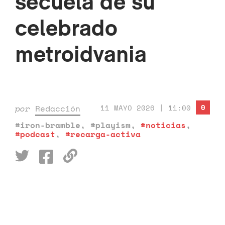
secuela de su
celebrado
metroidvania
0
por
Redacción
11 MAYO 2026 | 11:00
#iron-bramble
,
#playism
,
#noticias
,
#podcast
,
#recarga-activa