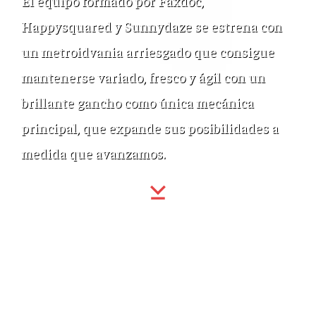
El equipo formado por Faxdoc,
Happysquared y Sunnydaze se estrena con
un metroidvania arriesgado que consigue
mantenerse variado, fresco y ágil con un
brillante gancho como única mecánica
principal, que expande sus posibilidades a
medida que avanzamos.