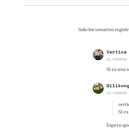
Solo los usuarios regi
Vertice
12 FEBRERO 
SI es una 
Gilikon
12 FEBRERO 
verti
SI es
Espero que