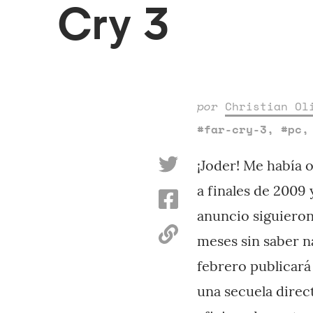
Cry 3
por
Christian Ol
#far-cry-3
,
#pc
¡Joder! Me había 
a finales de 2009
anuncio siguieron
meses sin saber n
febrero publicará
una secuela direc