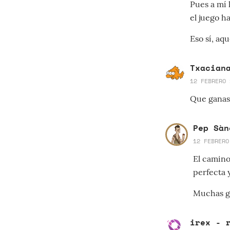
Pues a mí
el juego h
Eso sí, aq
Txacian
12 FEBRERO 
Que ganas 
Pep Sàn
12 FEBRERO
El camino
perfecta 
Muchas ga
irex - 