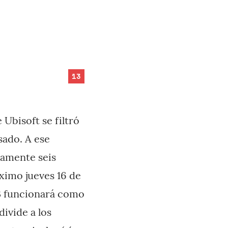
13
e Ubisoft se filtró
sado. A ese
camente seis
ximo jueves 16 de
 3 funcionará como
ivide a los