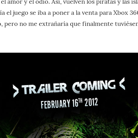
l amor y el odio. Así, vuelven los piratas y las isl
ría el juego se iba a poner a la venta para Xbox 3
, pero no me extrañaría que finalmente tuviés