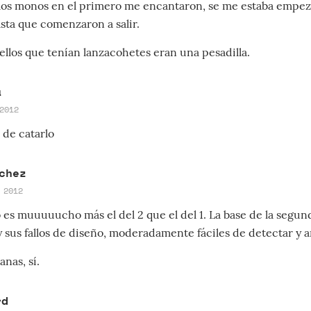
 los monos en el primero me encantaron, se me estaba empe
asta que comenzaron a salir.
uellos que tenían lanzacohetes eran una pesadilla.
a
2012
de catarlo
chez
 2012
 es muuuuucho más el del 2 que el del 1. La base de la segund
y sus fallos de diseño, moderadamente fáciles de detectar y a
nas, sí.
rd