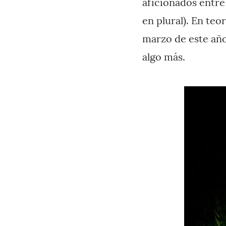
aficionados entre e
en plural). En teo
marzo de este año
algo más.