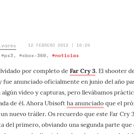
ivares
12 FEBRERO 2012 | 10:29
,
#ps3
,
#xbox-360
,
#noticias
olvidado por completo de
Far Cry 3
. El shooter d
 y fue anunciado oficialmente en junio del año pa
 algún vídeo y capturas, pero llevábamos prácti
ada de él. Ahora Ubisoft
ha anunciado
que el pró
 un nuevo tráiler. Os recuerdo que este Far Cry
ta del primero, obviando una segunda parte que d