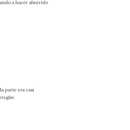
zando a hacer aburrido
a parte era casi
rreglar.