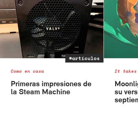
#artículos
Como en casa
It takes
Primeras impresiones de
Moonlig
la Steam Machine
su vers
septie