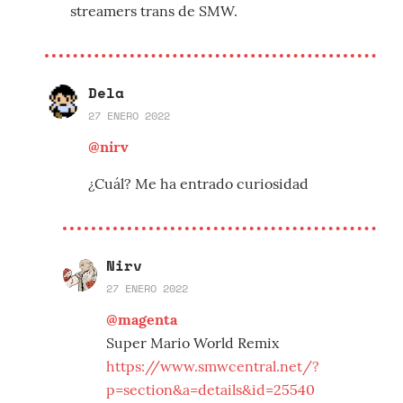
streamers trans de SMW.
Dela
27 ENERO 2022
@nirv
¿Cuál? Me ha entrado curiosidad
Nirv
27 ENERO 2022
@magenta
Super Mario World Remix
https://www.smwcentral.net/?
p=section&a=details&id=25540