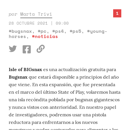
1
por
Marta Trivi
28 OCTUBRE 2021 | 09:00
#bugsnax
,
#pc
,
#ps4
,
#ps5
,
#young-
horses
,
#noticias
Isle of BIGsnax
es una actualización gratuita para
Bugsnax
que estará disponible a principios del año
que viene. En esta expansión, que fue presentada
en el marco del último State of Play, volaremos hasta
una isla recóndita poblada por bugsnax gigantescos
y nunca vistos con anterioridad. En nuestro papel
de investigadores, podremos usar una pistola
reductora para enfrentarnos a los nuevos
monstruos y poder capturarlos para alimentar a los