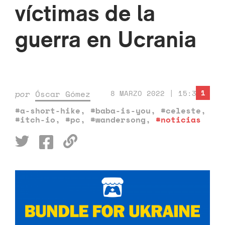
víctimas de la
guerra en Ucrania
1
por
Óscar Gómez
8 MARZO 2022 | 15:39
#a-short-hike
,
#baba-is-you
,
#celeste
,
#itch-io
,
#pc
,
#wandersong
,
#noticias