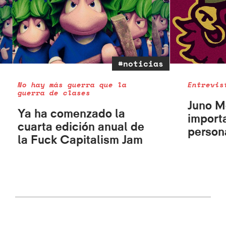
#noticias
No hay más guerra que la
Entrevis
guerra de clases
Juno M
Ya ha comenzado la
import
cuarta edición anual de
person
la Fuck Capitalism Jam