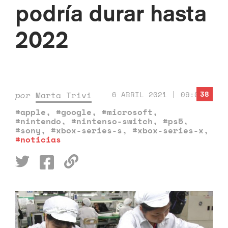
podría durar hasta
2022
38
por
Marta Trivi
6 ABRIL 2021 | 09:00
#apple
,
#google
,
#microsoft
,
#nintendo
,
#nintenso-switch
,
#ps5
,
#sony
,
#xbox-series-s
,
#xbox-series-x
,
#noticias