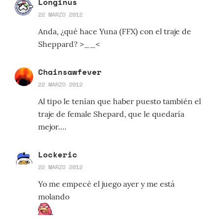
Longinus
22 MARZO 2012
Anda, ¿qué hace Yuna (FFX) con el traje de
Sheppard? >__<
Chainsawfever
22 MARZO 2012
Al tipo le tenían que haber puesto también el
traje de female Shepard, que le quedaría
mejor….
Lockeric
22 MARZO 2012
Yo me empecé el juego ayer y me está
molando