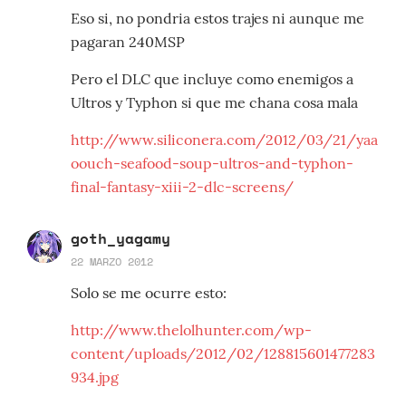
Eso si, no pondria estos trajes ni aunque me
pagaran 240MSP
Pero el DLC que incluye como enemigos a
Ultros y Typhon si que me chana cosa mala
http://www.siliconera.com/2012/03/21/yaa
oouch-seafood-soup-ultros-and-typhon-
final-fantasy-xiii-2-dlc-screens/
goth_yagamy
22 MARZO 2012
Solo se me ocurre esto:
http://www.thelolhunter.com/wp-
content/uploads/2012/02/128815601477283
934.jpg