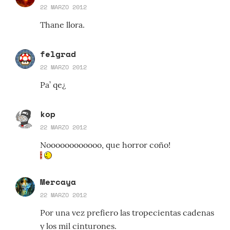
22 MARZO 2012
Thane llora.
felgrad
22 MARZO 2012
Pa’ qe¿
kop
22 MARZO 2012
Noooooooooooo, que horror coño!
Mercaya
22 MARZO 2012
Por una vez prefiero las tropecientas cadenas
y los mil cinturones.