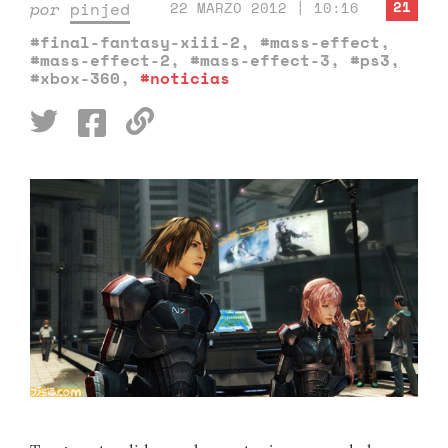
21
por
pinjed
22 MARZO 2012 | 10:16
#final-fantasy-xiii-2
,
#mass-effect
,
#mass-effect-2
,
#mass-effect-3
,
#ps3
,
#xbox-360
,
#noticias