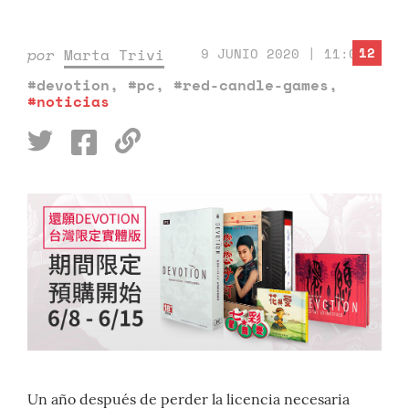
12
por
Marta Trivi
9 JUNIO 2020 | 11:00
#devotion
,
#pc
,
#red-candle-games
,
#noticias
Un año después de perder la licencia necesaria