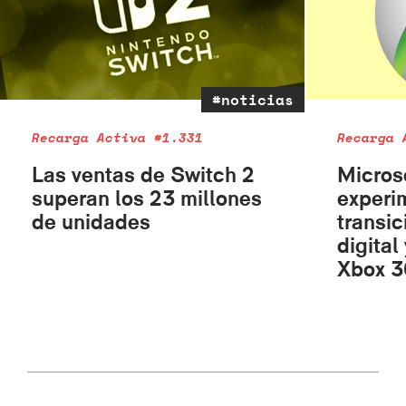
#noticias
Recarga Activa #1.331
Recarga 
Las ventas de Switch 2
Micros
superan los 23 millones
experi
de unidades
transic
digital
Xbox 3