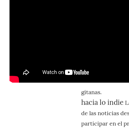
gitanas.
hacia lo indie
La
de las noticias de
participar en el 