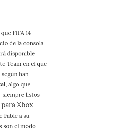
 que FIFA 14
cio de la consola
rá disponible
ate Team en el que
, según han
tal
, algo que
r siempre listos
e para Xbox
e Fable a su
es son el modo