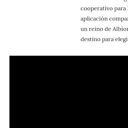
cooperativo para 
aplicación compañ
un reino de Albio
destino para eleg