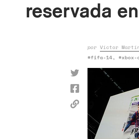
reservada e
por
Víctor Martí
#fifa-14
,
#xbox-