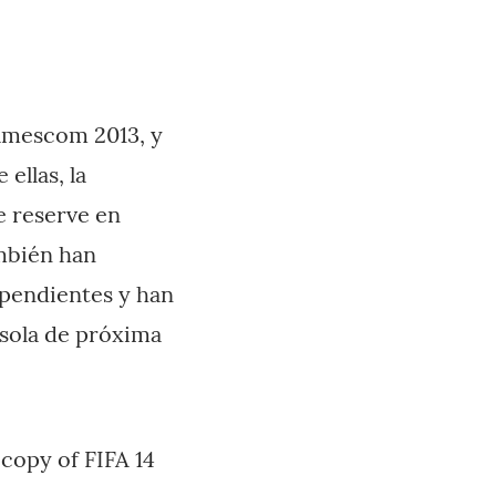
Gamescom 2013, y
ellas, la
 reserve en
ambién han
ependientes y han
onsola de próxima
 copy of FIFA 14