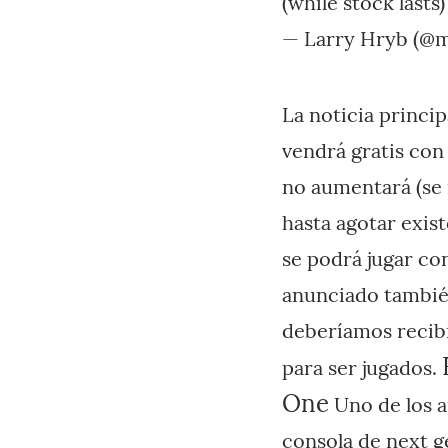
(while stock lasts
— Larry Hryb (@m
La noticia princi
vendrá gratis con
no aumentará (se 
hasta agotar exis
se podrá jugar co
anunciado también
deberíamos recibir
para ser jugados.
One
Uno de los an
consola de next g