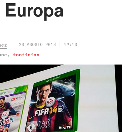
n Europa
nez
20 AGOSTO 2013 | 12:10
one
,
#noticias