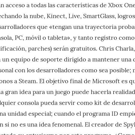
án acceso a todas las características de Xbox On
echando la nube, Kinect, Live, SmartGlass, logro
esarrolladores que «tengan una trayectoria prob
sola, PC, móvil o tableta», y tanto registro co
tificación, parches) serán gratuitos. Chris Charla
á un equipo de soporte dirigido a mantener una
sonal con los desarrolladores como sea posible;
onos a Steam. El objetivo final de Microsoft es q
a gran idea para un juego puede hacerla realid
quier consola pueda servir como kit de desarroll
na unidad especial; cuando el programa ID empie
 si no es una idea fenomenal. El creador de Spy