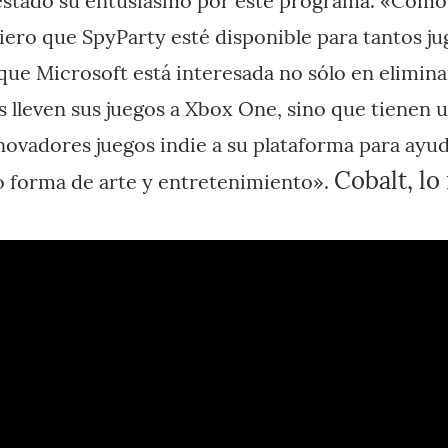
estado su entusiasmo por este programa. «Como
ero que SpyParty esté disponible para tantos j
que Microsoft está interesada no sólo en elimina
s lleven sus juegos a Xbox One, sino que tienen u
nnovadores juegos indie a su plataforma para ayu
Cobalt, lo
o forma de arte y entretenimiento».