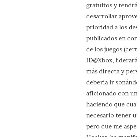
gratuitos y tendr
desarrollar aprov
prioridad a los d
publicados en con
de los juegos (cer
ID@Xbox, liderar
más directa y per
debería ir sonánd
aficionado con un
haciendo que cual
necesario tener u
pero que me aspen