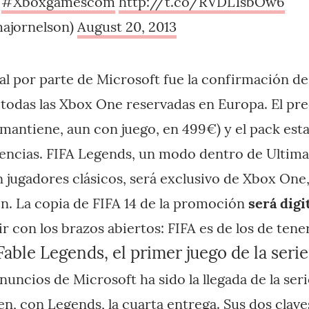
)
#Xboxgamescom
http://t.co/RVDL1sbOw6
ajornelson)
August 20, 2013
pal por parte de Microsoft fue la confirmación de
 todas las Xbox One reservadas en Europa. El pre
mantiene, aun con juego, en 499€) y el pack esta
tencias. FIFA Legends, un modo dentro de Ultim
n jugadores clásicos, será exclusivo de Xbox One
. La copia de FIFA 14 de la promoción
será digi
 con los brazos abiertos: FIFA es de los de tene
Fable Legends, el primer juego de la seri
uncios de Microsoft ha sido la llegada de la seri
en, con Legends, la cuarta entrega. Sus dos clav