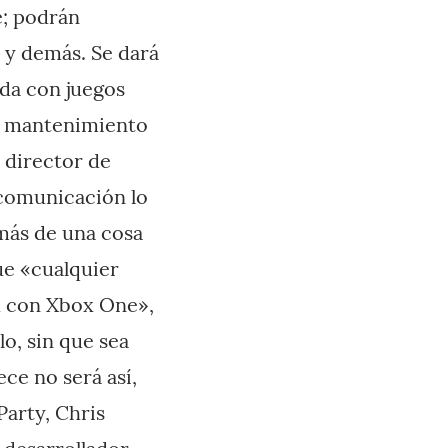
e; podrán
s y demás. Se dará
ada con juegos
mo mantenimiento
, director de
 comunicación lo
 más de una cosa
ue «cualquier
ad con Xbox One»,
o, sin que sea
ce no será así,
Party, Chris