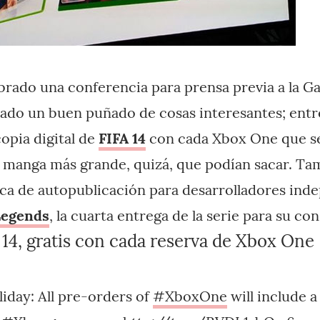
brado una conferencia para prensa previa a la 
iado un buen puñado de cosas interesantes; entre 
opia digital de
FIFA 14
con cada Xbox One que se
la manga más grande, quizá, que podían sacar. T
tica de autopublicación para desarrolladores ind
Legends
, la cuarta entrega de la serie para su c
 14, gratis con cada reserva de Xbox One
liday: All pre-orders of
#XboxOne
will include a