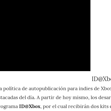
ID@Xbo
 política de autopublicación para indies de Xbo
stacadas del día. A partir de hoy mismo, los des
programa
ID@Xbox
, por el cual recibirán dos kits