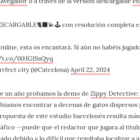
navegador
o a través de la versión descargable
en
SCARGABLE🐈‍⬛💫🕹️ con resolución completa en
 online, esta os encantará. Si aún no habéis juga
//t.co/0iHG1SsQyq
rrfect city (@Catcelona)
April 22, 2024
e un año probamos la demo
de
Zippy Detective:
ebíamos encontrar a decenas de gatos dispersos 
propuesta de este estudio barcelonés resulta más
ráfico —puede que el redactor que jugara al tít
ado debido a lo difícil que resultaba localizar a