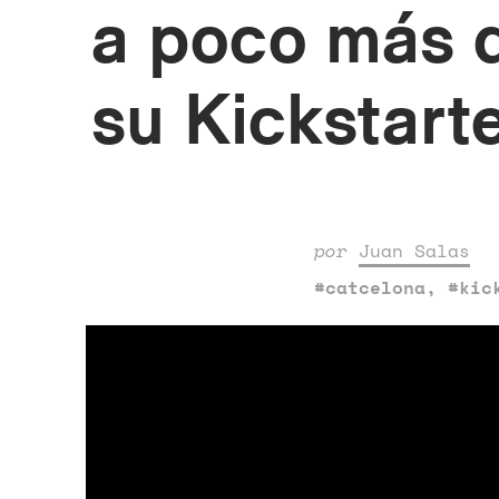
a poco más d
su Kickstart
por
Juan Salas
#catcelona
,
#kic