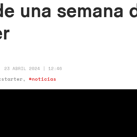
e una semana de
er
23 ABRIL 2024 | 12:46
kstarter
,
#noticias