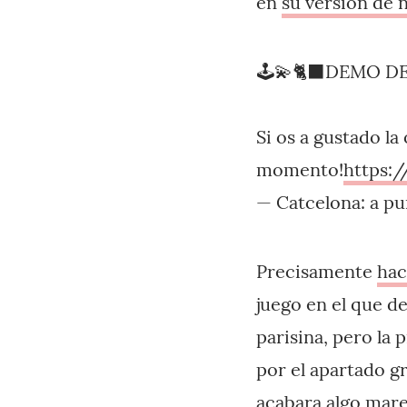
en
su versión de 
🕹️💫🐈‍⬛DEMO DE
Si os a gustado la
momento!
https:
— Catcelona: a pu
Precisamente
hac
juego en el que d
parisina, pero la 
por el apartado g
acabara algo mare