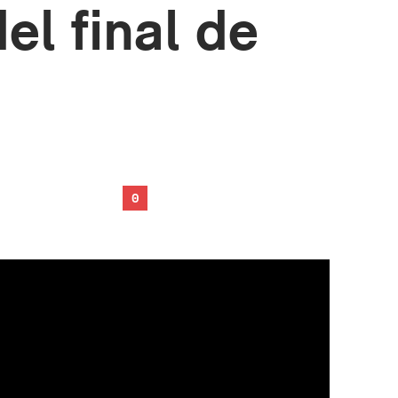
l final de
0