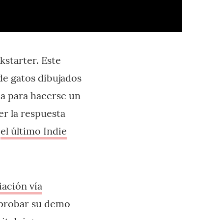
kstarter. Este
de gatos dibujados
ea para hacerse un
er la respuesta
n
el último Indie
ación vía
 probar su demo