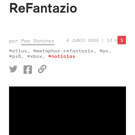
ReFantazio
1
por
Pep Sànchez
4 JUNIO 2024 | 13:00
#atlus
,
#metaphor-refantazio
,
#pc
,
#ps5
,
#xbox
,
#noticias