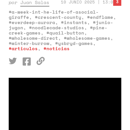
3
por
Juan Salas
10 JUNIO 2025 | 13:00
#a-week-int-he-life-of-asocial-
giraffe
,
#crescent-county
,
#endflame
,
#everdeep-aurora
,
#instants
,
#junio-
jugon
,
#noodlecade-studios
,
#pine-
creek-games
,
#quail-button
,
#wholesome-direct
,
#wholesome-games
,
#winter-burrow
,
#ysbryd-games
,
#articulos
,
#noticias